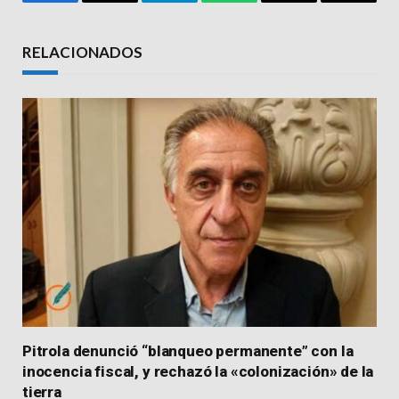
Facebook
Email
Telegram
WhatsApp
Threads
Copy
Link
RELACIONADOS
Pitrola denunció “blanqueo permanente” con la
inocencia fiscal, y rechazó la «colonización» de la
tierra