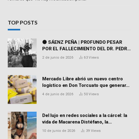
TOP POSTS
⚫ SÁENZ PEÑA | PROFUNDO PESAR
POR EL FALLECIMIENTO DEL DR. PEDRO
MARTORELL
2 de junio de 2026
63
Views
Mercado Libre abrió un nuevo centro
logístico en Don Torcuato que generará
900 empleos: cómo enviar el CV
4 de junio de 2026
50
Views
Del lujo en redes sociales a la cárcel: la
vida de Macarena Distéfano, la
influencer de San Martín acusada de
10 de junio de 2026
39
Views
vender drogas