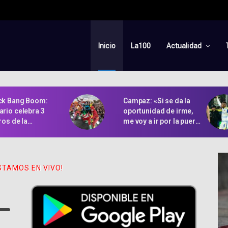
Inicio
La100
Actualidad
Bang Boom:
Campaz: «Si se da la
o celebra 3
oportunidad de irme,
 de la
me voy a ir por la puerta
nción
grande»
acional de
etas y la cultura
STAMOS EN VIVO!