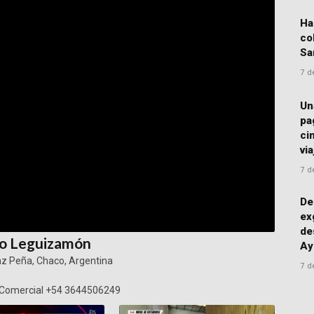
Ha
co
Sa
7 d
Un
pa
ci
vi
7 d
De
ex
de
tavo Leguizamón
Ay
z Peña, Chaco, Argentina
7 d
 Comercial +54 3644506249