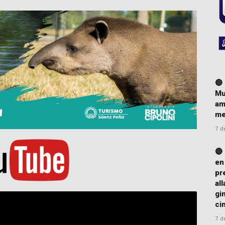
🔴
Mu
am
me
7 d
🔴
en
pr
al
gi
ci
7 d