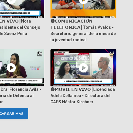
 𝗘𝗡 𝗩𝗜𝗩𝗢┃Nora
🔴𝗖𝗢𝗠𝗨𝗡𝗜𝗖𝗔𝗖𝗜𝗢́𝗡
esidente del Consejo
𝗧𝗘𝗟𝗘𝗙𝗢́𝗡𝗜𝗖𝗔┃Tomás Ávalos -
de Sáenz Peña
Secretario general de la mesa de
la juventud radical
┃Dra. Florencia Avila -
🔴𝗠𝗢́𝗩𝗜𝗟 𝗘𝗡 𝗩𝗜𝗩𝗢┃Licenciada
ria de Defensa al
Adela Dellamea - Directora del
or
CAPS Néstor Kirchner
CARGAR MÁS