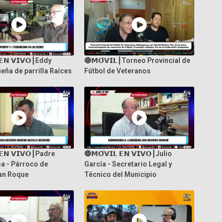
 𝗘𝗡 𝗩𝗜𝗩𝗢┃Eddy
🔴𝗠𝗢́𝗩𝗜𝗟┃Torneo Provincial de
eña de parrilla Raíces
Fútbol de Veteranos
 𝗘𝗡 𝗩𝗜𝗩𝗢┃Padre
🔴𝗠𝗢́𝗩𝗜𝗟 𝗘𝗡 𝗩𝗜𝗩𝗢┃Julio
a - Párroco de
García - Secretario Legal y
an Roque
Técnico del Municipio