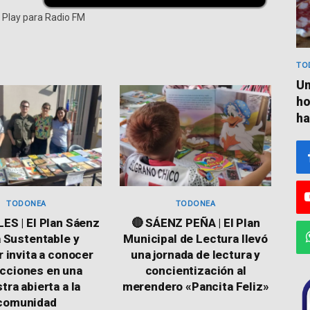
n Play para Radio FM
TO
Un
ho
ha
TODONEA
TODONEA
ES | El Plan Sáenz
🔴 SÁENZ PEÑA | El Plan
 Sustentable y
Municipal de Lectura llevó
r invita a conocer
una jornada de lectura y
cciones en una
concientización al
ra abierta a la
merendero «Pancita Feliz»
comunidad