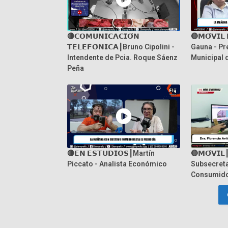
🔴𝗖𝗢𝗠𝗨𝗡𝗜𝗖𝗔𝗖𝗜𝗢́𝗡
🔴𝗠𝗢́𝗩𝗜𝗟
𝗧𝗘𝗟𝗘𝗙𝗢́𝗡𝗜𝗖𝗔┃Bruno Cipolini -
Gauna - Pr
Intendente de Pcia. Roque Sáenz
Municipal 
Peña
🔴𝗘𝗡 𝗘𝗦𝗧𝗨𝗗𝗜𝗢𝗦┃Martín
🔴𝗠𝗢́𝗩𝗜
Piccato - Analista Económico
Subsecreta
Consumid