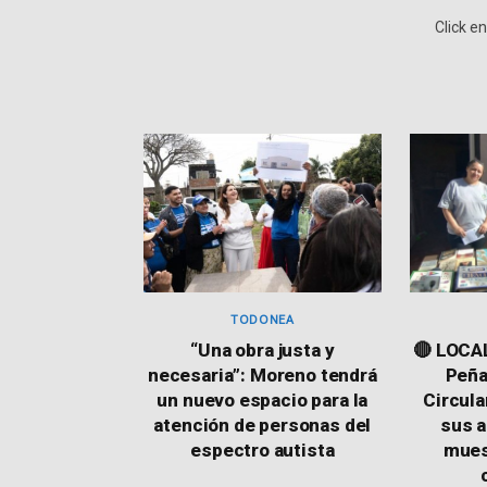
Click e
TODONEA
“Una obra justa y
🔴 LOCAL
necesaria”: Moreno tendrá
Peña
un nuevo espacio para la
Circula
atención de personas del
sus a
espectro autista
muest