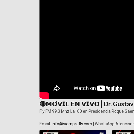
🔴𝗠𝗢́𝗩𝗜𝗟 𝗘𝗡 𝗩𝗜𝗩𝗢┃Dr. Gus
Fly FM 99.3 Mhz La100 en Presidencia Roque Sáen
Email:
info@siemprefly.com
| WhatsApp Atencion