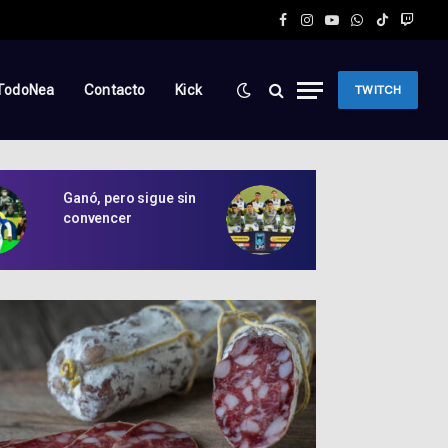
Facebook
Instagram
YouTube
WhatsApp
TikTok
Twitc
TodoNea
Contacto
Kick
TWITCH
Ganó, pero sigue sin
Peabody dejó de
convencer
fabricar en Argentina
operará solo con
electrodomésticos
importados