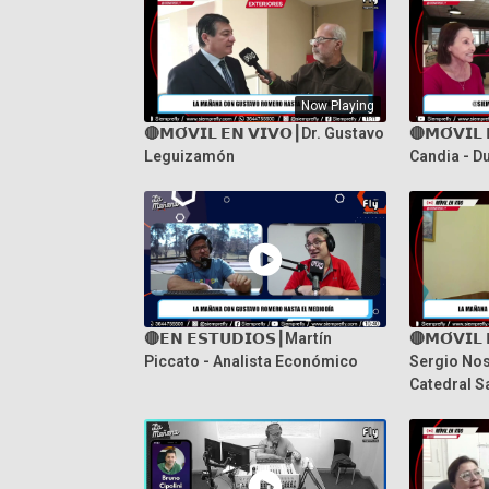
Now Playing
🔴𝗠𝗢́𝗩𝗜𝗟 𝗘𝗡 𝗩𝗜𝗩𝗢┃Dr. Gustavo
🔴𝗠𝗢́𝗩𝗜𝗟
Leguizamón
Candia - Du
🔴𝗘𝗡 𝗘𝗦𝗧𝗨𝗗𝗜𝗢𝗦┃Martín
🔴𝗠𝗢́𝗩𝗜𝗟
Piccato - Analista Económico
Sergio Nos
Catedral S