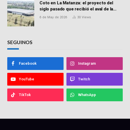
Coto en La Matanza: el proyecto del
siglo pasado que recibió el aval de la
Justicia para reactivar una obra frenada
6 de May de 2026
30
Views
hace 15 años
SEGUINOS
Facebook
Instagram
YouTube
Twitch
TikTok
WhatsApp