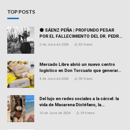
TOP POSTS
⚫ SÁENZ PEÑA | PROFUNDO PESAR
POR EL FALLECIMIENTO DEL DR. PEDRO
MARTORELL
2 de June de 2026
63
Views
Mercado Libre abrió un nuevo centro
logístico en Don Torcuato que generará
900 empleos: cómo enviar el CV
4 de June de 2026
50
Views
Del lujo en redes sociales a la cárcel: la
vida de Macarena Distéfano, la
influencer de San Martín acusada de
10 de June de 2026
39
Views
vender drogas