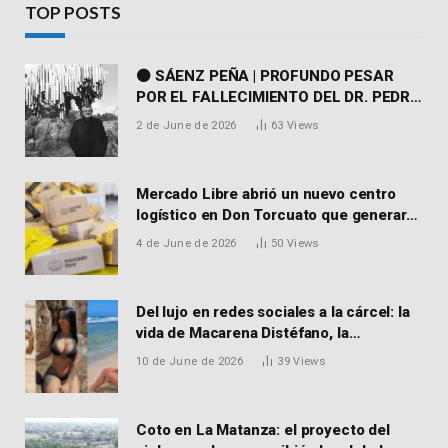
TOP POSTS
⚫ SÁENZ PEÑA | PROFUNDO PESAR
POR EL FALLECIMIENTO DEL DR. PEDRO
MARTORELL
2 de June de 2026
63
Views
Mercado Libre abrió un nuevo centro
logístico en Don Torcuato que generará
900 empleos: cómo enviar el CV
4 de June de 2026
50
Views
Del lujo en redes sociales a la cárcel: la
vida de Macarena Distéfano, la
influencer de San Martín acusada de
10 de June de 2026
39
Views
vender drogas
Coto en La Matanza: el proyecto del