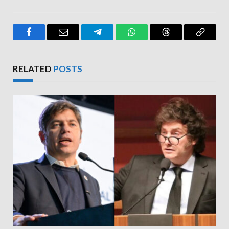
Facebook
Email
Telegram
WhatsApp
Threads
Copy
Link
RELATED
POSTS