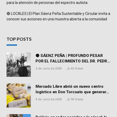
para la atención de personas del espectro autista
🔴 LOCALES | El Plan Sáenz Peña Sustentable y Circular invita a
conocer sus acciones en una muestra abierta a la comunidad
TOP POSTS
⚫ SÁENZ PEÑA | PROFUNDO PESAR
POR EL FALLECIMIENTO DEL DR. PEDRO
MARTORELL
2 de June de 2026
63
Views
Mercado Libre abrió un nuevo centro
logístico en Don Torcuato que generará
900 empleos: cómo enviar el CV
4 de June de 2026
50
Views