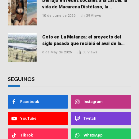
Del lujo en redes sociales a la cárcel: la
vida de Macarena Distéfano, la
influencer de San Martín acusada de
10 de June de 2026
39
Views
vender drogas
Coto en La Matanza: el proyecto del
siglo pasado que recibió el aval de la
Justicia para reactivar una obra frenada
6 de May de 2026
30
Views
hace 15 años
SEGUINOS
Facebook
Instagram
YouTube
Twitch
TikTok
WhatsApp