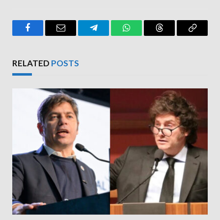
Facebook
Email
Telegram
WhatsApp
Threads
Copy
Link
RELATED
POSTS