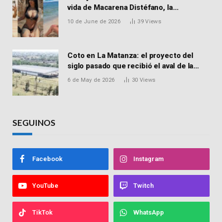
vida de Macarena Distéfano, la
influencer de San Martín acusada de
10 de June de 2026
39
Views
vender drogas
Coto en La Matanza: el proyecto del
siglo pasado que recibió el aval de la
Justicia para reactivar una obra frenada
6 de May de 2026
30
Views
hace 15 años
SEGUINOS
Facebook
Instagram
YouTube
Twitch
TikTok
WhatsApp