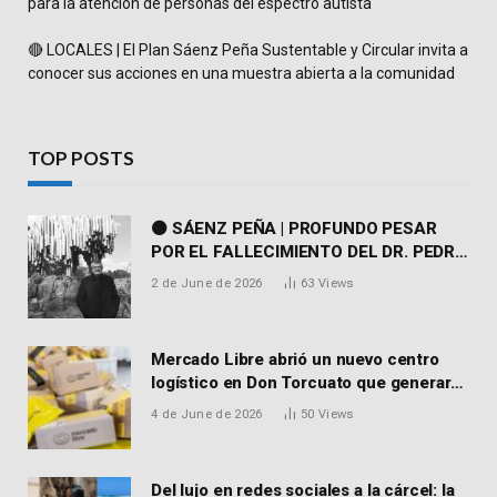
para la atención de personas del espectro autista
🔴 LOCALES | El Plan Sáenz Peña Sustentable y Circular invita a
conocer sus acciones en una muestra abierta a la comunidad
TOP POSTS
⚫ SÁENZ PEÑA | PROFUNDO PESAR
POR EL FALLECIMIENTO DEL DR. PEDRO
MARTORELL
2 de June de 2026
63
Views
Mercado Libre abrió un nuevo centro
logístico en Don Torcuato que generará
900 empleos: cómo enviar el CV
4 de June de 2026
50
Views
Del lujo en redes sociales a la cárcel: la